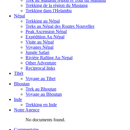
Trek au Manaslu région et Tour du Manaslu
Trekking de la région du Mustang
Trekking dans l'Helambu
Népal
Trekking au Népal
Treks au Népal des Routes Nouvelles
Peak Ascension Népal
Expédition Au Népal
Visite au Népal
Voyages Népal
Jungle Safari
Rivière Rafting Au Nepal
Other Adventure
Reciprocal links
Tibét
Voyage au Tibet
Bhoutan
Trek au Bhoutan
Voyage au Bhoutan
Inde
Trekking en Inde
Notre Agence
No documents found.
Commentaire