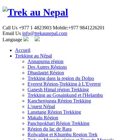
Call Us
+977 1 4823903 Mobile:+977 9841226201
Email Us
info@trekaunepal.com
Language
Accueil
Trekking au Népal
Annapurna région
Des Autres Régions
Dhaulagiri Région
Trekking dans la region du Dolpo
Everest Région-Trekking à L'Everest
Ganesh Himal région Trekking
Trekking au Gosainkund et l'Helambu
Kanchenjunga Région Trekking
L'ouest Népal
Langtang Région Trekking
Makalu Région
Panchpokhari Région Trekking
Région du lac de Rara
Rolwaling et Khumbu Region Trek